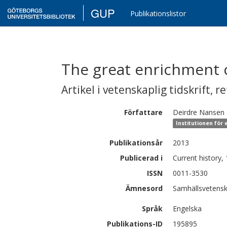
GUP
Publikationslistor
The great enrichment 
Artikel i vetenskaplig tidskrift
,
re
Författare
Deirdre
Nansen 
Institutionen för
Publikationsår
2013
Publicerad i
Current history,
ISSN
0011-3530
Ämnesord
Samhällsvetensk
Språk
Engelska
Publikations-ID
195895