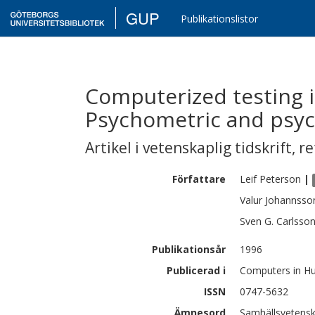
GUP
Publikationslistor
Computerized testing in
Psychometric and psych
Artikel i vetenskaplig tidskrift
,
re
Författare
Leif
Peterson
|
Valur
Johannsso
Sven G.
Carlsso
Publikationsår
1996
Publicerad i
Computers in Hu
ISSN
0747-5632
Ämnesord
Samhällsvetensk