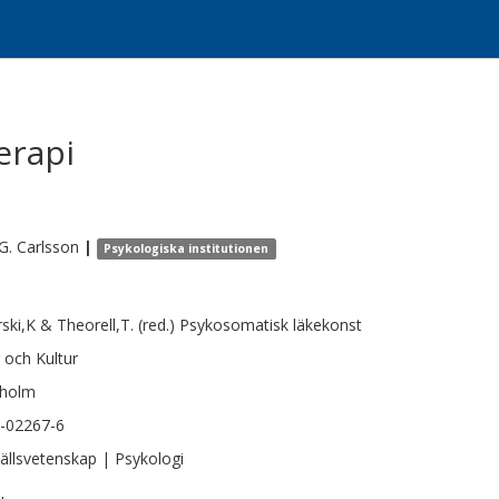
erapi
G.
Carlsson
|
Psykologiska institutionen
ski,K & Theorell,T. (red.) Psykosomatisk läkekonst
 och Kultur
kholm
-02267-6
llsvetenskap | Psykologi