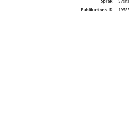
Språk
Sven
Publikations-ID
1958