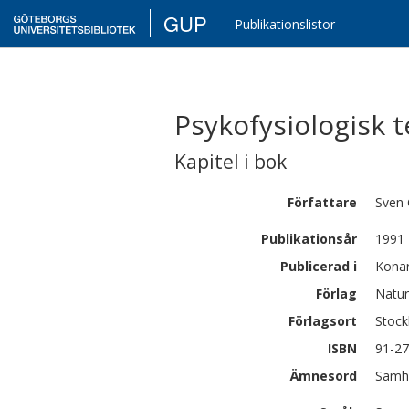
GUP
Publikationslistor
Psykofysiologisk t
Kapitel i bok
Författare
Sven 
Publikationsår
1991
Publicerad i
Konar
Förlag
Natur
Förlagsort
Stoc
ISBN
91-27
Ämnesord
Samhä