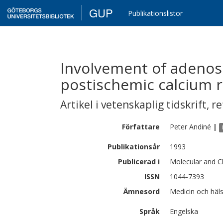
GUP
Publikationslistor
Involvement of adenos
postischemic calcium r
Artikel i vetenskaplig tidskrift
,
re
Författare
Peter
Andiné
|
Publikationsår
1993
Publicerad i
Molecular and C
ISSN
1044-7393
Ämnesord
Medicin och häl
Språk
Engelska