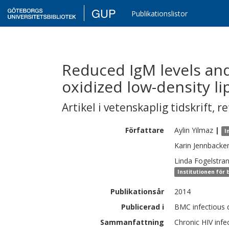
GUP
Publikationslistor
Reduced IgM levels and
oxidized low-density li
Artikel i vetenskaplig tidskrift
,
re
Författare
Aylin
Yilmaz
|
I
Karin
Jennbacke
Linda
Fogelstra
Institutionen för
Publikationsår
2014
Publicerad i
BMC infectious d
Sammanfattning
Chronic HIV infe