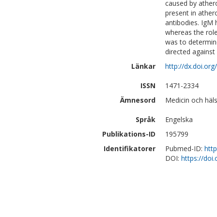
caused by athero
present in ather
antibodies. IgM 
whereas the role
was to determine
directed against
Länkar
http://dx.doi.o
ISSN
1471-2334
Ämnesord
Medicin och häls
Språk
Engelska
Publikations-ID
195799
Identifikatorer
Pubmed-ID:
htt
DOI:
https://do