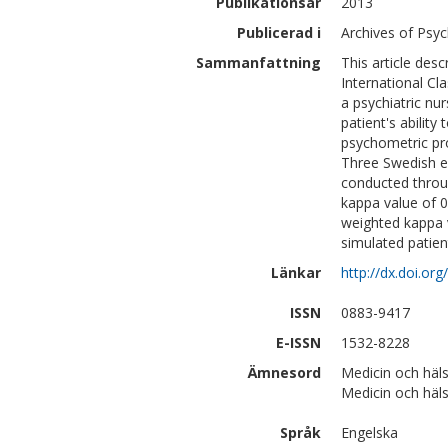
Publikationsår
2013
Publicerad i
Archives of Psyc
Sammanfattning
This article des
International Cla
a psychiatric nu
patient's ability
psychometric prop
Three Swedish exp
conducted throu
kappa value of 0
weighted kappa 
simulated patien
Länkar
http://dx.doi.or
ISSN
0883-9417
E-ISSN
1532-8228
Ämnesord
Medicin och häls
Medicin och hä
Språk
Engelska