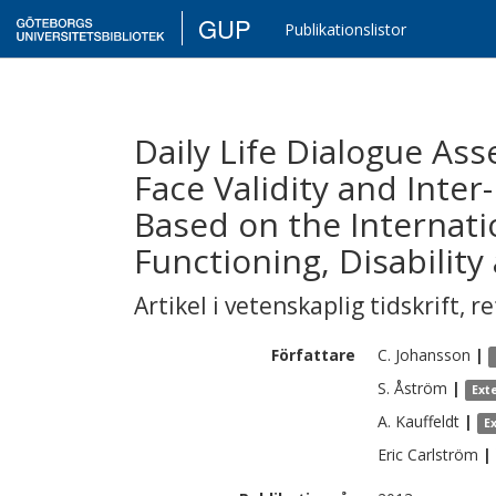
GUP
Publikationslistor
Daily Life Dialogue Ass
Face Validity and Inter-
Based on the Internatio
Functioning, Disability
Artikel i vetenskaplig tidskrift
,
re
Författare
C.
Johansson
|
S.
Åström
|
Ext
A.
Kauffeldt
|
E
Eric
Carlström
|