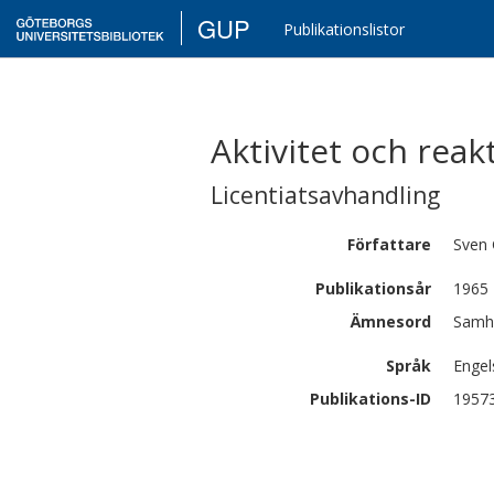
GUP
Publikationslistor
Aktivitet och reakt
Licentiatsavhandling
Författare
Sven 
Publikationsår
1965
Ämnesord
Samhä
Språk
Engel
Publikations-ID
1957