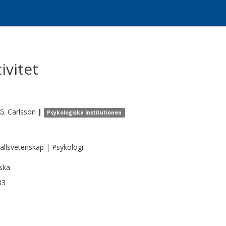
ivitet
G.
Carlsson
|
Psykologiska institutionen
llsvetenskap | Psykologi
ska
33