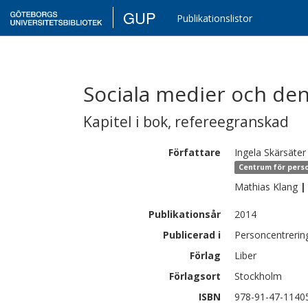
GUP
Publikationslistor
Sociala medier och de
Kapitel i bok
,
refereegranskad
Författare
Ingela
Skärsäter
Centrum för perso
Mathias
Klang
|
Publikationsår
2014
Publicerad i
Personcentrerin
Förlag
Liber
Förlagsort
Stockholm
ISBN
978-91-47-1140