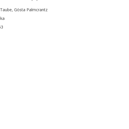
 Taube, Gösta Palmcrantz
ska
53