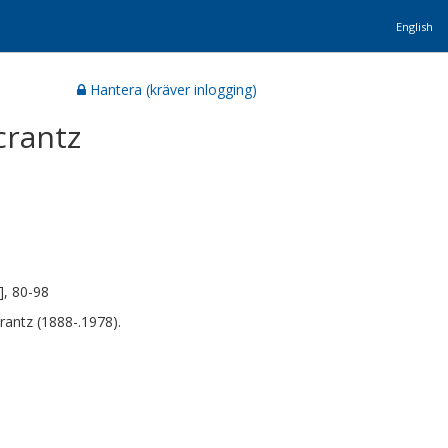
English
Hantera (kräver inlogging)
crantz
], 80-98
antz (1888-.1978).