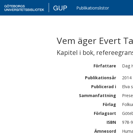
GUP
Publikationslistor
Vem äger Evert Ta
Kapitel i bok
,
refereegran
Författare
Dag
Publikationsår
2014
Publicerad i
Elva 
Sammanfattning
Prese
Förlag
Folku
Förlagsort
Göte
ISBN
978-9
Ämnesord
Human