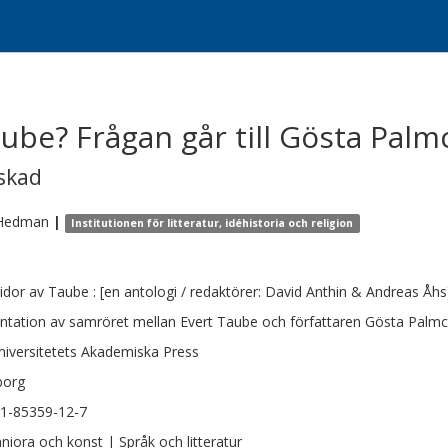
ube? Frågan går till Gösta Palm
skad
Hedman
|
Institutionen för litteratur, idéhistoria och religion
sidor av Taube : [en antologi / redaktörer: David Anthin & Andreas Åhs
ntation av samröret mellan Evert Taube och författaren Gösta Palmcr
niversitetets Akademiska Press
borg
1-85359-12-7
iora och konst | Språk och litteratur