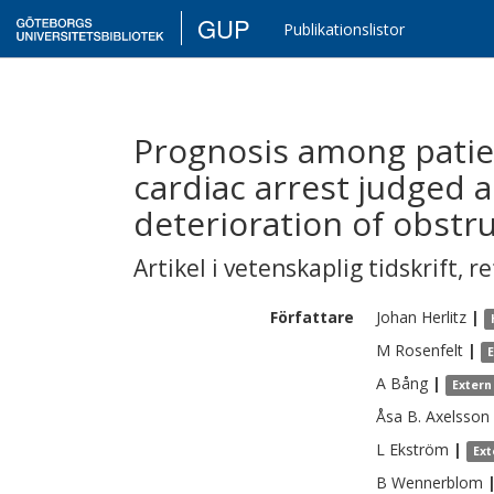
GUP
Publikationslistor
Prognosis among patien
cardiac arrest judged 
deterioration of obstr
Artikel i vetenskaplig tidskrift
,
re
Författare
Johan
Herlitz
|
M
Rosenfelt
|
A
Bång
|
Extern
Åsa B.
Axelsson
L
Ekström
|
Ext
B
Wennerblom