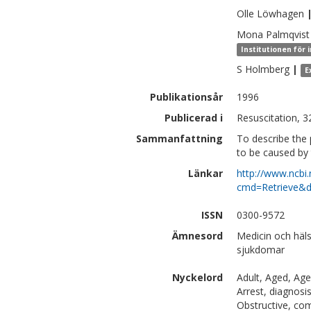
Olle
Löwhagen
Mona
Palmqvist
Institutionen för 
S
Holmberg
|
E
Publikationsår
1996
Publicerad i
Resuscitation, 3
Sammanfattning
To describe the 
to be caused by 
Länkar
http://www.ncbi.
cmd=Retrieve&d
ISSN
0300-9572
Ämnesord
Medicin och häls
sjukdomar
Nyckelord
Adult, Aged, Ag
Arrest, diagnosi
Obstructive, com