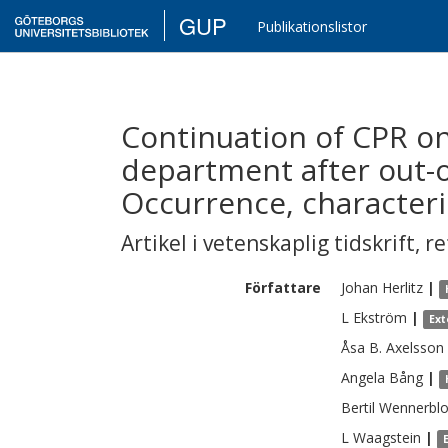
GUP
Publikationslistor
Continuation of CPR o
department after out-of
Occurrence, characteri
Artikel i vetenskaplig tidskrift
,
re
Författare
Johan
Herlitz
|
L
Ekström
|
Ext
Åsa B.
Axelsson
Angela
Bång
|
Bertil
Wennerbl
L
Waagstein
|