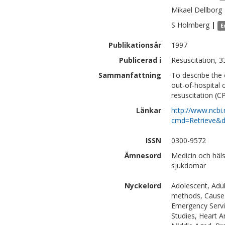
Mikael
Dellborg
S
Holmberg
|
E
Publikationsår
1997
Publicerad i
Resuscitation, 3
Sammanfattning
To describe the
out-of-hospital 
resuscitation (
Länkar
http://www.ncbi.
cmd=Retrieve&d
ISSN
0300-9572
Ämnesord
Medicin och häls
sjukdomar
Nyckelord
Adolescent, Adul
methods, Cause o
Emergency Servic
Studies, Heart A