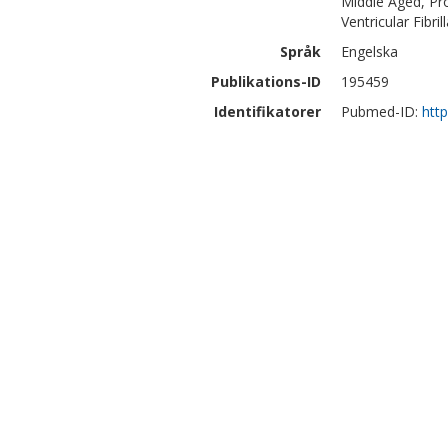
Middle Aged, Pr
Ventricular Fibril
Språk
Engelska
Publikations-ID
195459
Identifikatorer
Pubmed-ID:
htt