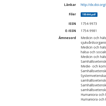
Länkar
http://dx.doi.or
Filer
195444.pdf
ISSN
1754-9973
E-ISSN
1754-9981
Ämnesord
Medicin och häl
sjukvårdsorganis
Medicin och häl
hälsa och social
Medicin och häl
Samhällsvetensk
Medie- och kom
Samhällsvetensk
Systemvetenskap
samhällsvetenska
Samhällsvetensk
samhällsvetens
Humaniora och kon
Humaniora och kon