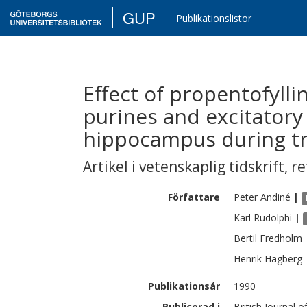
GUP
Publikationslistor
Effect of propentofylli
purines and excitatory
hippocampus during tr
Artikel i vetenskaplig tidskrift
,
re
Författare
Peter
Andiné
|
Karl
Rudolphi
|
Bertil
Fredholm
Henrik
Hagberg
Publikationsår
1990
Publicerad i
British Journal 