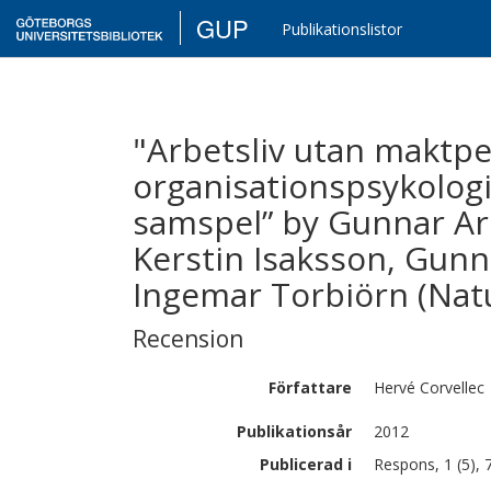
GUP
Publikationslistor
"Arbetsliv utan maktpe
organisationspsykologi:
samspel” by Gunnar Ar
Kerstin Isaksson, Gun
Ingemar Torbiörn (Natu
Recension
Författare
Hervé
Corvellec
Publikationsår
2012
Publicerad i
Respons, 1 (5), 