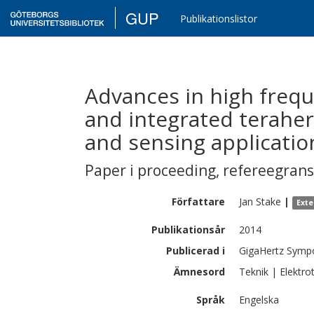
GUP
Publikationslistor
Advances in high freq
and integrated teraher
and sensing applicatio
Paper i proceeding
,
refereegran
Författare
Jan
Stake
|
Exte
Publikationsår
2014
Publicerad i
GigaHertz Symp
Ämnesord
Teknik | Elektro
Språk
Engelska