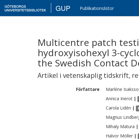
GUP
Publikationslistor
Multicentre patch testi
hydroxyisohexyl 3-cyc
the Swedish Contact D
Artikel i vetenskaplig tidskrift
,
re
Författare
Marléne
Isaksso
Annica
Inerot
|
Carola
Lidén
|
Magnus
Lindber
Mihaly
Matura
|
Halvor
Möller
|