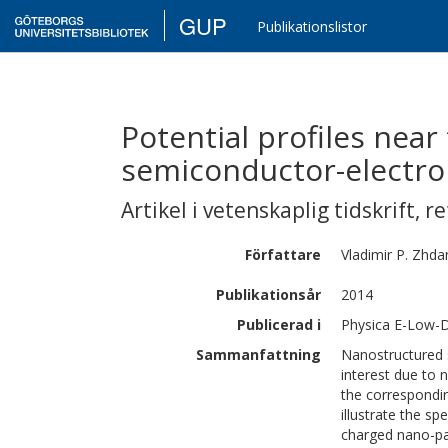
GUP
Publikationslistor
Potential profiles nea
semiconductor-electrol
Artikel i vetenskaplig tidskrift
,
re
Författare
Vladimir P.
Zhda
Publikationsår
2014
Publicerad i
Physica E-Low-D
Sammanfattning
Nanostructured s
interest due to 
the corresponding
illustrate the sp
charged nano-pat