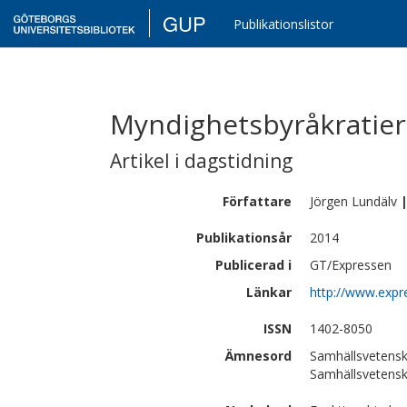
GUP
Publikationslistor
Myndighetsbyråkratier –
Artikel i dagstidning
Författare
Jörgen
Lundälv
Publikationsår
2014
Publicerad i
GT/Expressen
Länkar
http://www.expre
ISSN
1402-8050
Ämnesord
Samhällsvetensk
Samhällsvetenska