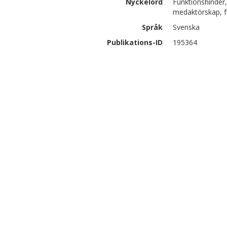
Nyckelord
Funktionshinder
medaktörskap, fu
Språk
Svenska
Publikations-ID
195364