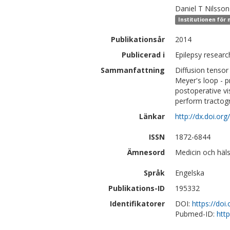
Daniel T
Nilsson
Institutionen för
Publikationsår
2014
Publicerad i
Epilepsy researc
Sammanfattning
Diffusion tensor 
Meyer's loop - p
postoperative vi
perform tractog
Länkar
http://dx.doi.or
ISSN
1872-6844
Ämnesord
Medicin och häls
Språk
Engelska
Publikations-ID
195332
Identifikatorer
DOI:
https://doi
Pubmed-ID:
htt