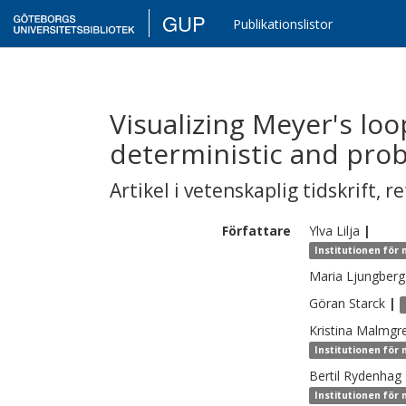
GUP
Publikationslistor
Visualizing Meyer's lo
deterministic and proba
Artikel i vetenskaplig tidskrift
,
re
Författare
Ylva
Lilja
|
Institutionen för
Maria
Ljungberg
Göran
Starck
|
Kristina
Malmgr
Institutionen för
Bertil
Rydenhag
Institutionen för