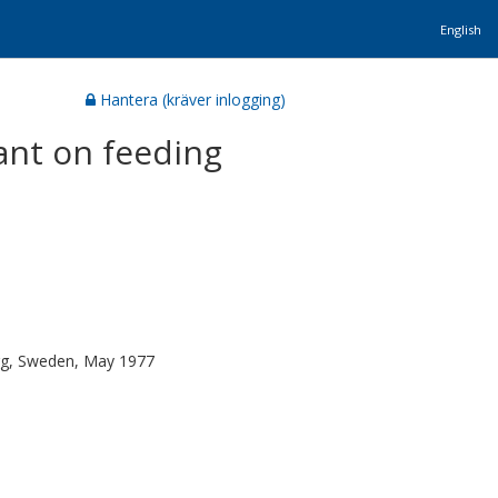
English
Hantera (kräver inlogging)
fant on feeding
urg, Sweden, May 1977