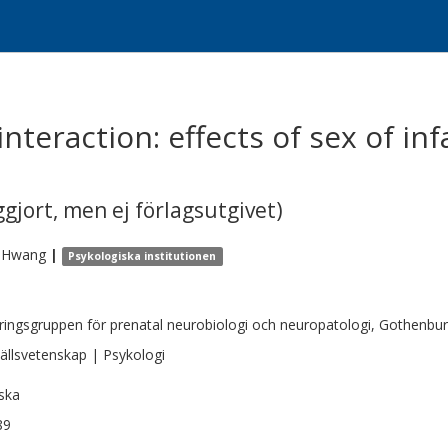
teraction: effects of sex of in
gjort, men ej förlagsutgivet)
Hwang
|
Psykologiska institutionen
ringsgruppen för prenatal neurobiologi och neuropatologi, Gothenb
llsvetenskap | Psykologi
ska
89