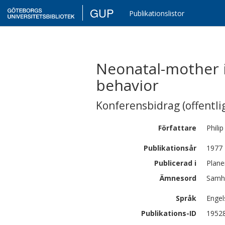
GUP
Publikationslistor
Neonatal-mother in
behavior
Konferensbidrag (offentlig
Författare
Philip
Publikationsår
1977
Publicerad i
Plane
Ämnesord
Samhä
Språk
Engel
Publikations-ID
1952