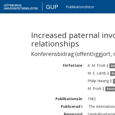
GUP
Publikationslistor
Increased paternal inv
relationships
Konferensbidrag (offentliggjort, 
Författare
A. M.
Frodi
|
Ex
M. E.
Lamb
|
Ex
Philip
Hwang
|
M.
Frodi
|
Exter
Publikationsår
1982
Publicerad i
´The Internation
Ämnesord
Samhällsvetensk