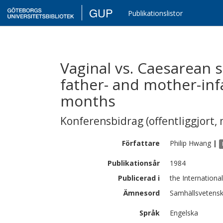
GUP
Publikationslistor
Vaginal vs. Caesarean s
father- and mother-infa
months
Konferensbidrag (offentliggjort, 
Författare
Philip
Hwang
|
Publikationsår
1984
Publicerad i
the Internationa
Ämnesord
Samhällsvetensk
Språk
Engelska