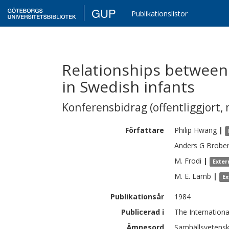
GUP
Publikationslistor
Relationships between 
in Swedish infants
Konferensbidrag (offentliggjort, 
Författare
Philip
Hwang
|
Anders G
Brobe
M.
Frodi
|
Exter
M. E.
Lamb
|
Ex
Publikationsår
1984
Publicerad i
The Internationa
Ämnesord
Samhällsvetensk