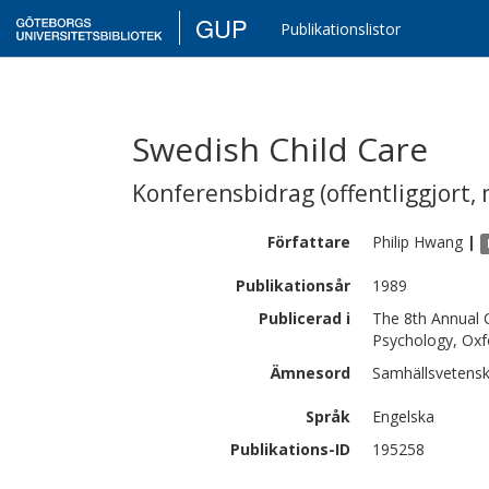
GUP
Publikationslistor
Swedish Child Care
Konferensbidrag (offentliggjort, 
Författare
Philip
Hwang
|
Publikationsår
1989
Publicerad i
The 8th Annual C
Psychology, Oxf
Ämnesord
Samhällsvetensk
Språk
Engelska
Publikations-ID
195258