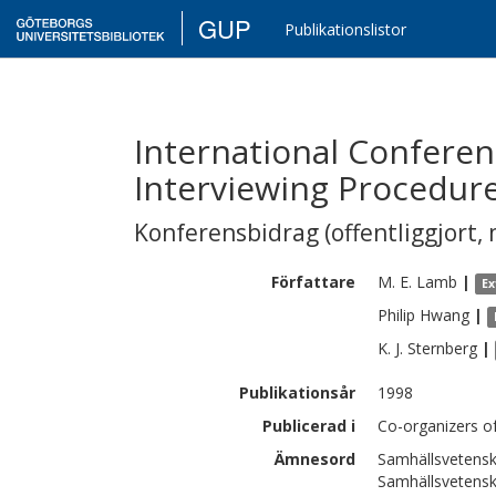
GUP
Publikationslistor
International Conferen
Interviewing Procedur
Konferensbidrag (offentliggjort, 
Författare
M. E.
Lamb
|
Ex
Philip
Hwang
|
K. J.
Sternberg
|
Publikationsår
1998
Publicerad i
Co-organizers of
Ämnesord
Samhällsvetensk
Samhällsvetens