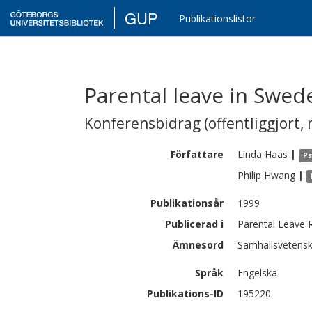
GUP
Publikationslistor
Parental leave in Swed
Konferensbidrag (offentliggjort, 
Författare
Linda
Haas
|
Ps
Philip
Hwang
|
Publikationsår
1999
Publicerad i
Parental Leave 
Ämnesord
Samhällsvetensk
Språk
Engelska
Publikations-ID
195220