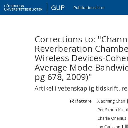
GUP
Publikationslistor
Corrections to: "Chan
Reverberation Chamber 
Wireless Devices-Cohe
Average Mode Bandwidt
pg 678, 2009)"
Artikel i vetenskaplig tidskrift
,
re
Författare
Xiaoming
Chen
Per-Simon
Kildal
Charlie
Orlenius
Jan
Carlsson
|