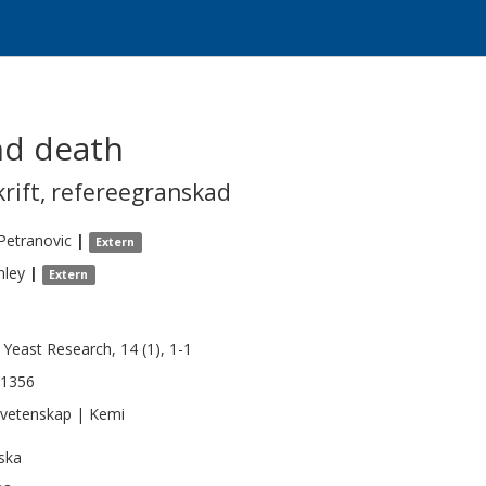
nd death
krift
,
refereegranskad
Petranovic
|
Extern
nley
|
Extern
Yeast Research, 14 (1), 1-1
-1356
vetenskap | Kemi
ska