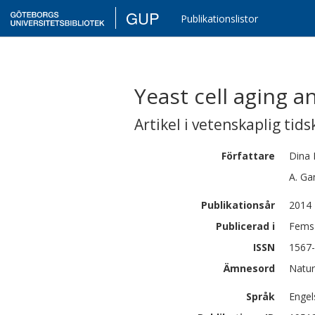
GUP
Publikationslistor
Yeast cell aging a
Artikel i vetenskaplig tids
Författare
Dina
A.
Ga
Publikationsår
2014
Publicerad i
Fems 
ISSN
1567
Ämnesord
Natur
Språk
Engel