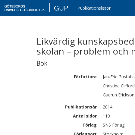
GUP
Publikationslistor
Likvärdig kunskapsbed
skolan – problem och 
Bok
Författare
Jan-Eric
Gustafs
Christina
Cliffor
Gudrun
Erickson
Publikationsår
2014
Antal sidor
119
Förlag
SNS Förlag
Förlagsort
Stockholm