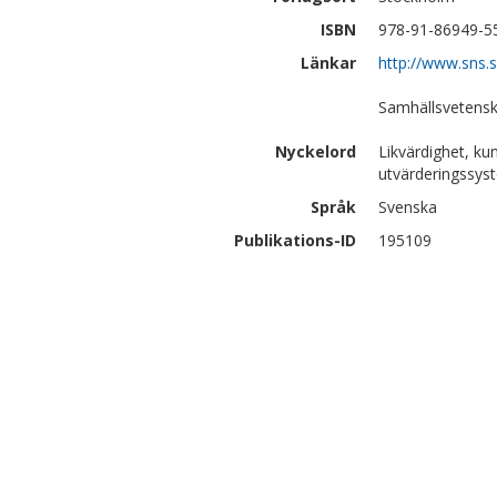
ISBN
978-91-86949-5
Länkar
http://www.sns.s
Samhällsvetensk
Nyckelord
Likvärdighet, ku
utvärderingssys
Språk
Svenska
Publikations-ID
195109