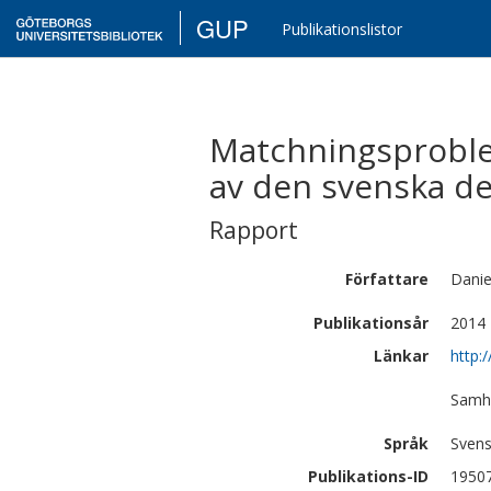
GUP
Publikationslistor
Matchningsproble
av den svenska de
Rapport
Författare
Danie
Publikationsår
2014
Länkar
http:
Samhä
Språk
Sven
Publikations-ID
1950