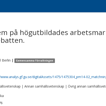
m på högutbildades arbetsmark
batten.
l
Berlin
|
Gemensamma förvaltningen
//www.analys.gf.gu.se/digitalAssets/1475/1475304_pm14-02_matchnin
llsvetenskap | Annan samhällsvetenskap | Övrig annan samhällsve
ska
76