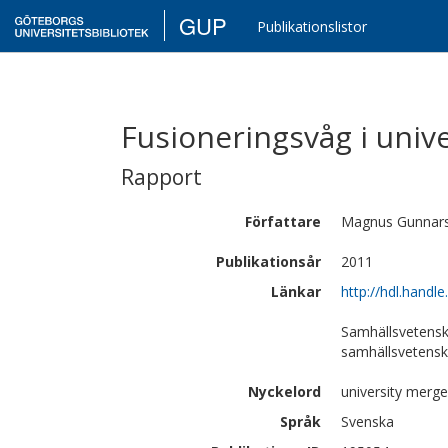
GUP
Publikationslistor
Fusioneringsvåg i univ
Rapport
Författare
Magnus
Gunnar
Publikationsår
2011
Länkar
http://hdl.handl
Samhällsvetensk
samhällsvetens
Nyckelord
university merg
Språk
Svenska