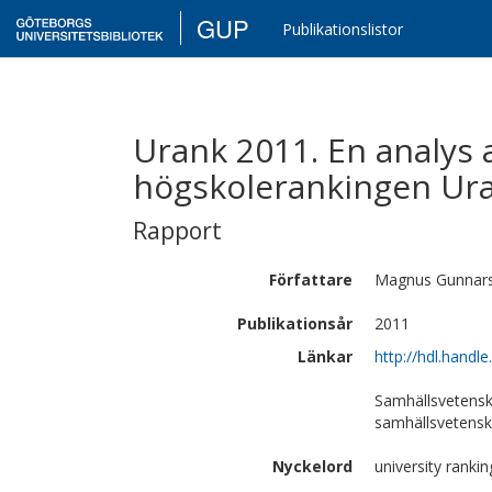
GUP
Publikationslistor
Urank 2011. En analys a
högskolerankingen Ura
Rapport
Författare
Magnus
Gunnar
Publikationsår
2011
Länkar
http://hdl.handl
Samhällsvetensk
samhällsvetens
Nyckelord
university ranki