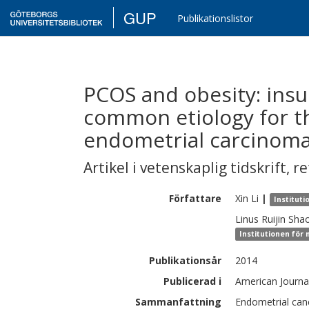
GUP
Publikationslistor
PCOS and obesity: insu
common etiology for t
endometrial carcinom
Artikel i vetenskaplig tidskrift
,
re
Författare
Xin
Li
|
Instituti
Linus Ruijin
Sha
Institutionen för 
Publikationsår
2014
Publicerad i
American Journal
Sammanfattning
Endometrial can