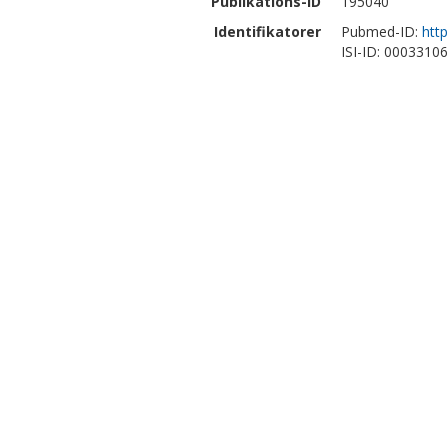
Publikations-ID
195040
Identifikatorer
Pubmed-ID:
htt
ISI-ID: 0003310