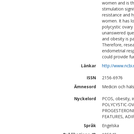
women and is th
stimulation signi
resistance and h
women. It has l
polycystic ovar
unanswered ques
and obesity is p
Therefore, rese
endometrial res
could provide fu
Länkar
http://www.ncbi
ISSN
2156-6976
Ämnesord
Medicin och häls
Nyckelord
PCOS, obesity, i
POLYCYSTIC-O
PROGESTERONE
FEATURES, ADI
Språk
Engelska