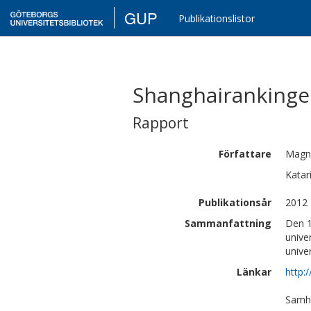
GUP
Publikationslistor
Shanghairankinge
Rapport
Författare
Magn
Katar
Publikationsår
2012
Sammanfattning
Den 1
unive
univer
Länkar
http:
Samhä