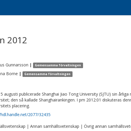
n 2012
us
Gunnarsson
|
Gemensamma förvaltningen
ina
Borne
|
Gemensamma förvaltningen
5 augusti publicerade Shanghai Jiao Tong University (SJTU) sin årliga r
rsitet; den så kallade Shanghairankingen. I pm 2012:01 diskuteras de
sitets placering.
//hdl.handle.net/2077/32435
llsvetenskap | Annan samhällsvetenskap | Övrig annan samhällsve