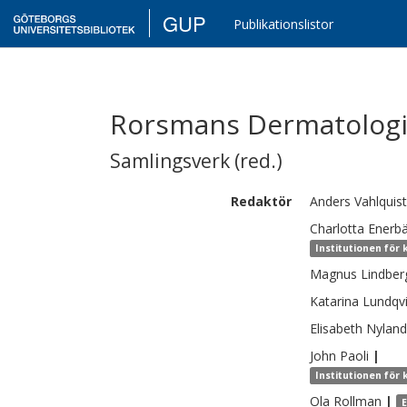
GUP
Publikationslistor
Rorsmans Dermatologi,
Samlingsverk (red.)
Redaktör
Anders
Vahlquist
Charlotta
Enerb
Institutionen för
Magnus
Lindber
Katarina
Lundqvi
Elisabeth
Nyland
John
Paoli
|
Institutionen för
Ola
Rollman
|