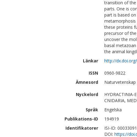
transition of the
parts. One is co
part is based on
metamorphosis i
these proteins f
precursor of the
uncover the mole
basal metazoan a
the animal king
Länkar
http://dx.doi.or
ISSN
0960-9822
Ämnesord
Naturvetenskap 
Nyckelord
HYDRACTINIA-
CNIDARIA, MED
Språk
Engelska
Publikations-ID
194919
Identifikatorer
ISI-ID: 0003309
DOI:
https://doi