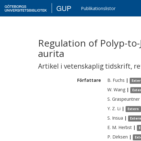
GUP
Publikationslistor
Regulation of Polyp-to-J
aurita
Artikel i vetenskaplig tidskrift
,
re
Författare
B.
Fuchs
|
Exte
W.
Wang
|
Exte
S.
Graspeuntner
Y. Z.
Li
|
Extern
S.
Insua
|
Exter
E. M.
Herbst
|
E
P.
Dirksen
|
Ext