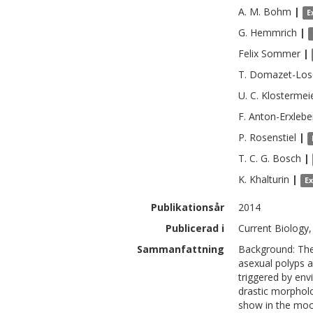
A. M.
Bohm
|
E
G.
Hemmrich
|
Felix
Sommer
|
T.
Domazet-Los
U. C.
Klostermei
F.
Anton-Erxlebe
P.
Rosenstiel
|
T. C. G.
Bosch
|
K.
Khalturin
|
E
Publikationsår
2014
Publicerad i
Current Biology,
Sammanfattning
Background: The 
asexual polyps a
triggered by env
drastic morphol
show in the moon