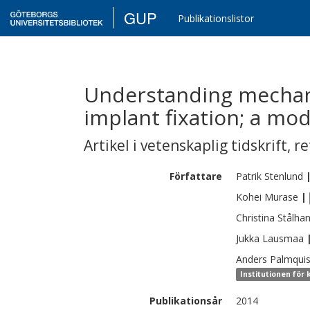
GUP
Publikationslistor
Understanding mechani
implant fixation; a mo
Artikel i vetenskaplig tidskrift
,
re
Författare
Patrik
Stenlund
Kohei
Murase
|
Christina
Stålha
Jukka
Lausmaa
Anders
Palmquis
Institutionen för
Publikationsår
2014