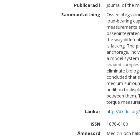
Publicerad i
Journal of the m
Sammanfattning
Osseointegration
load-bearing ca
measurements are
osseointegrated
the way differen
is lacking. The p
anchorage. Indiv
a model system w
shaped samples 
eliminate biologi
concluded that 
medium surround
addition to displ
between them. T
torque measurem
Länkar
http://dx.doi.or
ISSN
1878-0180
Ämnesord
Medicin och häl