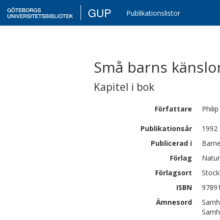
GUP
Publikationslistor
Små barns känslom
Kapitel i bok
Författare
Philip
Publikationsår
1992
Publicerad i
Barne
Förlag
Natur
Förlagsort
Stoc
ISBN
9789
Ämnesord
Samhä
Samhä