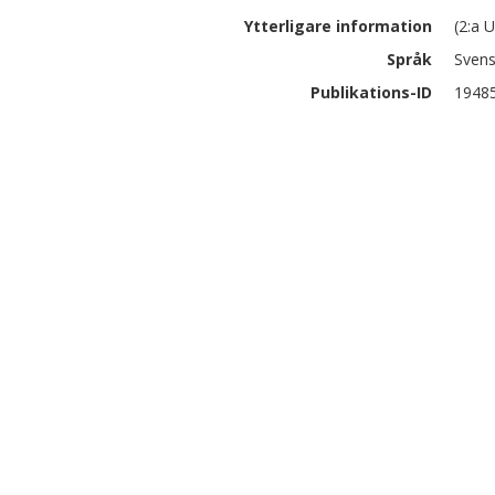
Ytterligare information
(2:a U
Språk
Sven
Publikations-ID
1948