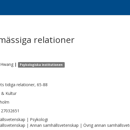
ässiga relationer
Hwang
|
Psykologiska institutionen
ts tidiga relationer, 65-88
 & Kultur
kholm
127032651
llsvetenskap | Psykologi
llsvetenskap | Annan samhällsvetenskap | Övrig annan samhällsve