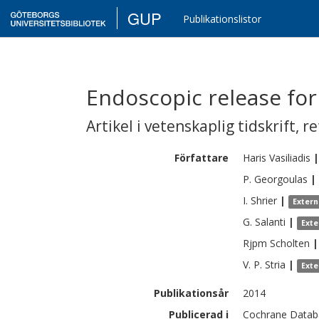
GUP
Publikationslistor
Endoscopic release fo
Artikel i vetenskaplig tidskrift
,
re
Författare
Haris
Vasiliadis
|
P.
Georgoulas
|
I.
Shrier
|
Extern
G.
Salanti
|
Exte
Rjpm
Scholten
|
V. P.
Stria
|
Exte
Publikationsår
2014
Publicerad i
Cochrane Datab