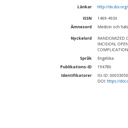
Länkar
http://dx.doi.o
ISSN
1469-493X
Ämnesord
Medicin och häls
Nyckelord
RANDOMIZED C
INCISION, OPE
COMPLICATIONS
Språk
Engelska
Publikations-ID
194780
Identifikatorer
ISI-ID: 0003305
DOI:
https://do