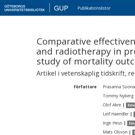
GUP
Publikationslistor
Comparative effectiven
and radiotherapy in pr
study of mortality out
Artikel i vetenskaplig tidskrift
,
re
Författare
Prasanna
Soori
Tommy
Nyberg
Olof
Akre
|
Ext
Leif
Haendler
|
Inge
Heus
|
Ext
Mats
Olsson
|