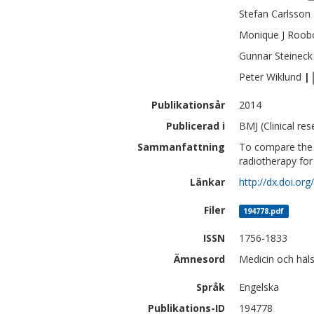
Stefan
Carlsson
Monique J
Roob
Gunnar
Steineck
Peter
Wiklund
|
Publikationsår
2014
Publicerad i
BMJ (Clinical re
Sammanfattning
To compare the s
radiotherapy for
Länkar
http://dx.doi.or
Filer
194778.pdf
ISSN
1756-1833
Ämnesord
Medicin och häl
Språk
Engelska
Publikations-ID
194778