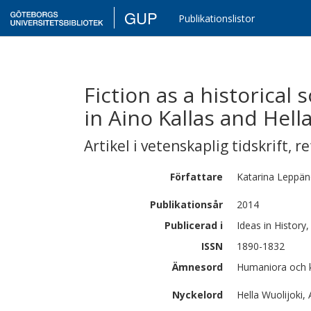
GUP
Publikationslistor
Fiction as a historical 
in Aino Kallas and Hell
Artikel i vetenskaplig tidskrift
,
re
Författare
Katarina
Leppän
Publikationsår
2014
Publicerad i
Ideas in History,
ISSN
1890-1832
Ämnesord
Humaniora och ko
Nyckelord
Hella Wuolijoki, 