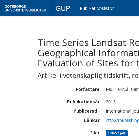
GUP
Publikationslistor
Time Series Landsat R
Geographical Informat
Evaluation of Sites for
Artikel i vetenskaplig tidskrift
,
re
Författare
Md. Tariqul
Isla
Publikationsår
2013
Publicerad i
International Jo
Länkar
http://rpublishi
Filer
194557.pdf