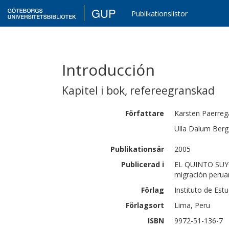
GUP
Publikationslistor
Introducción
Kapitel i bok
,
refereegranskad
Författare
Karsten
Paerreg
Ulla Dalum
Berg
Publikationsår
2005
Publicerad i
EL QUINTO SUYO:
migración perua
Förlag
Instituto de Est
Förlagsort
Lima, Peru
ISBN
9972-51-136-7