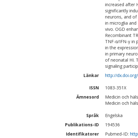
increased after 
significantly i
neurons, and of
in microglia and
vivo. OGD enhan
Recombinant TRA
TNF-α/IFN-γ in 
in the expressio
in primary neur
of neonatal HI. 
signaling partici
Länkar
http://dx.doi.or
ISSN
1083-351X
Ämnesord
Medicin och häls
Medicin och häls
Språk
Engelska
Publikations-ID
194536
Identifikatorer
Pubmed-ID:
htt