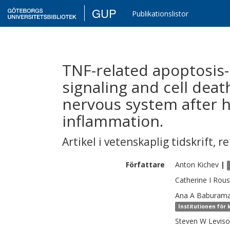
GUP
Publikationslistor
TNF-related apoptosis-
signaling and cell dea
nervous system after 
inflammation.
Artikel i vetenskaplig tidskrift
,
re
Författare
Anton
Kichev
|
Catherine I
Rous
Ana A
Baburama
Institutionen för
Steven W
Levis