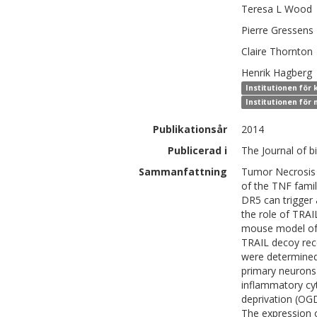
Teresa L
Wood
Pierre
Gressens
Claire
Thornton
Henrik
Hagberg
Institutionen för
Institutionen för
Publikationsår
2014
Publicerad i
The Journal of b
Sammanfattning
Tumor Necrosis 
of the TNF famil
DR5 can trigger 
the role of TRAI
mouse model of 
TRAIL decoy re
were determined
primary neurons 
inflammatory cy
deprivation (OGD
The expression 