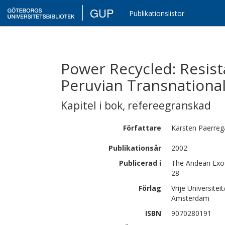
GUP
Publikationslistor
Power Recycled: Resis
Peruvian Transnationa
Kapitel i bok
,
refereegranskad
Författare
Karsten
Paerreg
Publikationsår
2002
Publicerad i
The Andean Exod
28
Förlag
Vrije Universite
Amsterdam
ISBN
9070280191