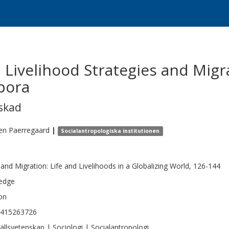
 Livelihood Strategies and Migra
pora
skad
en
Paerregaard
|
Socialantropologiska institutionen
and Migration: Life and Livelihoods in a Globalizing World, 126-144
edge
on
0415263726
llsvetenskap | Sociologi | Socialantropologi