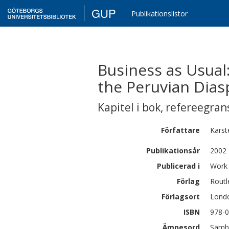
GUP
Publikationslistor
Business as Usual:
the Peruvian Dias
Kapitel i bok
,
refereegran
Författare
Karst
Publikationsår
2002
Publicerad i
Work 
Förlag
Routl
Förlagsort
Lond
ISBN
978-
Ämnesord
Samhä