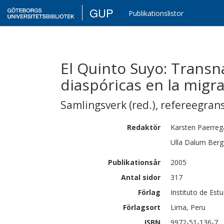
GUP
Publikationslistor
El Quinto Suyo: Transn
diaspóricas en la migr
Samlingsverk (red.)
,
refereegran
Redaktör
Karsten
Paerreg
Ulla Dalum
Berg
Publikationsår
2005
Antal sidor
317
Förlag
Instituto de Est
Förlagsort
Lima, Peru
ISBN
9972-51-136-7