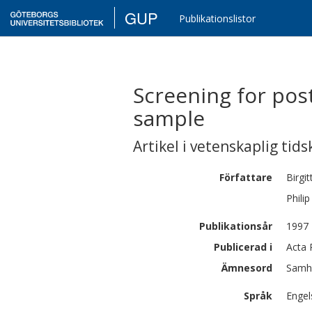
GUP
Publikationslistor
Screening for pos
sample
Artikel i vetenskaplig tids
Författare
Birgit
Philip
Publikationsår
1997
Publicerad i
Acta 
Ämnesord
Samhä
Språk
Engel