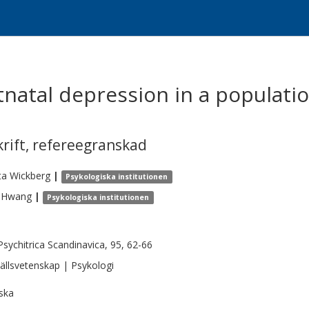
tnatal depression in a populat
krift
,
refereegranskad
ta
Wickberg
|
Psykologiska institutionen
Hwang
|
Psykologiska institutionen
Psychitrica Scandinavica, 95, 62-66
llsvetenskap | Psykologi
ska