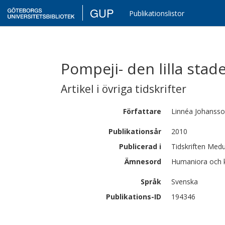
GUP
Publikationslistor
Pompeji- den lilla sta
Artikel i övriga tidskrifter
Författare
Linnéa
Johanss
Publikationsår
2010
Publicerad i
Tidskriften Medu
Ämnesord
Humaniora och k
Språk
Svenska
Publikations-ID
194346