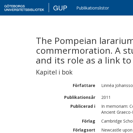
GUP
Publikationslistor
The Pompeian lararium
commermoration. A st
and its role as a link t
Kapitel i bok
Författare
Linnéa
Johanss
Publikationsår
2011
Publicerad i
In memoriam: C
Ancient Graeco
Förlag
Cambridge Schol
Förlagsort
Newcastle upon